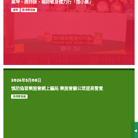
業坤、唐詩詠、楊詩敏身體力行「撐小農」
香港
香港樂施會
2026年5月08日
慎防偽冒樂施會網上騙局 樂施會籲公眾提高警覺
香港樂施會
S