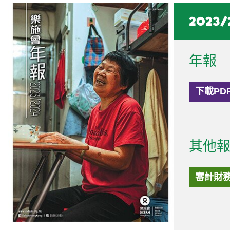
2023/
年報
下載PD
其他
審計財