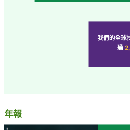
我們的全球
過
2
年報