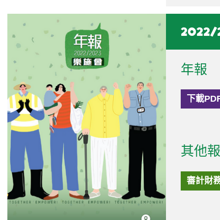
2022/
年報
下載PD
其他
審計財