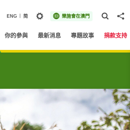
主題
ENG
简
樂施會在澳門
打開網
分
你的參與
最新消息
專題故事
捐款支持