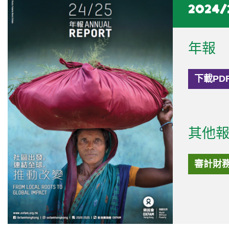
2024/
年報
下載PD
其他
審計財