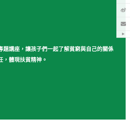
微
電
Hid
專題講座，讓孩子們一起了解貧窮與自己的關係
任，體現扶貧精神。