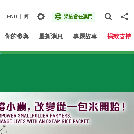
主題
ENG
简
樂施會在澳門
打開網
分
你的參與
最新消息
專題故事
捐款支持