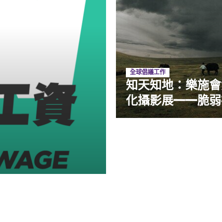
全球倡議工作
知天知地：樂施會
資
化攝影展——脆弱社