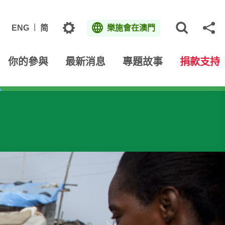
主題
ENG
简
樂施會在澳門
打開網
分
你的參與
最新消息
專題故事
捐款支持