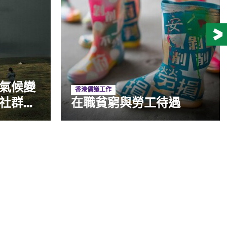
氣候變
香港倡議工作
群...
在職貧窮與勞工待遇