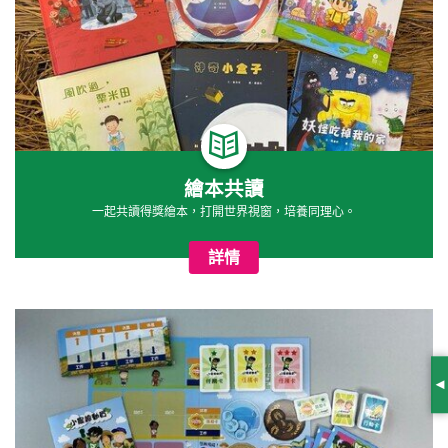
繪本共讀
一起共讀得獎繪本，打開世界視窗，培養同理心。
詳情
S