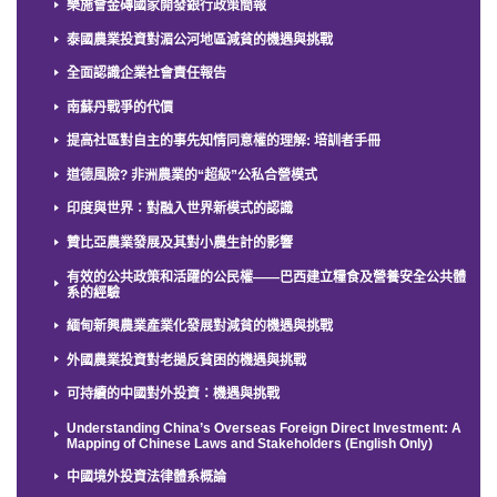
樂施會金磚國家開發銀行政策簡報
泰國農業投資對湄公河地區減貧的機遇與挑戰
全面認識企業社會責任報告
南蘇丹戰爭的代價
提高社區對自主的事先知情同意權的理解: 培訓者手冊
道德風險? 非洲農業的“超級”公私合營模式
印度與世界：對融入世界新模式的認識
贊比亞農業發展及其對小農生計的影響
有效的公共政策和活躍的公民權——巴西建立糧食及營養安全公共體
系的經驗
緬甸新興農業產業化發展對減貧的機遇與挑戰
外國農業投資對老撾反貧困的機遇與挑戰
可持續的中國對外投資：機遇與挑戰
Understanding China’s Overseas Foreign Direct Investment: A
Mapping of Chinese Laws and Stakeholders (English Only)
中國境外投資法律體系概論