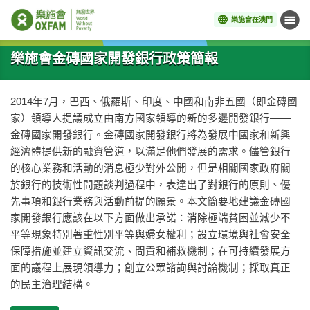
樂施會在澳門
目錄
開始主要內容
樂施會金磚國家開發銀行政策簡報
2014年7月，巴西、俄羅斯、印度、中國和南非五國（即金磚國
家）領導人提議成立由南方國家領導的新的多邊開發銀行——
金磚國家開發銀行。金磚國家開發銀行將為發展中國家和新興
經濟體提供新的融資管道，以滿足他們發展的需求。儘管銀行
的核心業務和活動的消息極少對外公開，但是相關國家政府關
於銀行的技術性問題談判過程中，表達出了對銀行的原則、優
先事項和銀行業務與活動前提的願景。本文簡要地建議金磚國
家開發銀行應該在以下方面做出承諾：消除極端貧困並減少不
平等現象特別著重性別平等與婦女權利；設立環境與社會安全
保障措施並建立資訊交流、問責和補救機制；在可持續發展方
面的議程上展現領導力；創立公眾諮詢與討論機制；採取真正
的民主治理結構。