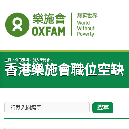
開始主要內容
主頁
你的參與
加入樂施會
香港樂施會職位空缺
請輸入關鍵字
搜尋