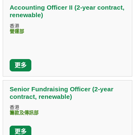
Accounting Officer II (2-year contract,
renewable)
香港
營運部
更多
Senior Fundraising Officer (2-year
contract, renewable)
香港
籌款及傳訊部
更多