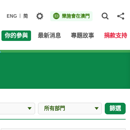
主題
ENG
简
樂施會在澳門
打開網
分
你的參與
最新消息
專題故事
捐款支持
部門
篩選
所有部門