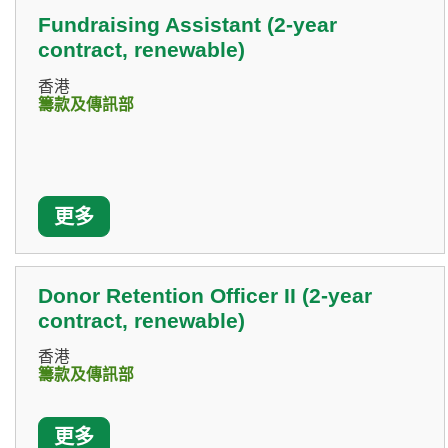
Fundraising Assistant (2-year
contract, renewable)
香港
籌款及傳訊部
更多
Donor Retention Officer II (2-year
contract, renewable)
香港
籌款及傳訊部
更多