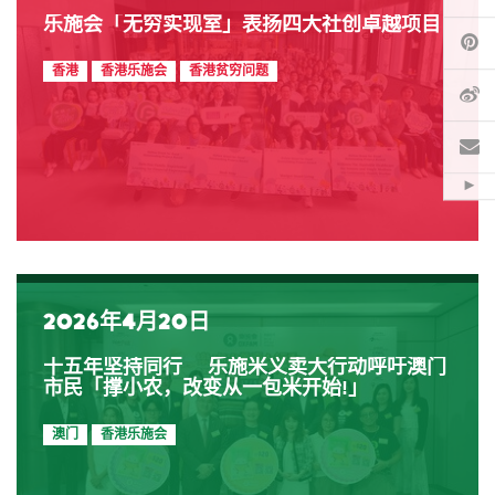
乐施会「无穷实现室」表扬四大社创卓越项目
Pi
香港
香港乐施会
香港贫穷问题
微
电
Hid
2026年4月20日
十五年坚持同行 乐施米义卖大行动呼吁澳门
市民「撑小农，改变从一包米开始!」
澳门
香港乐施会