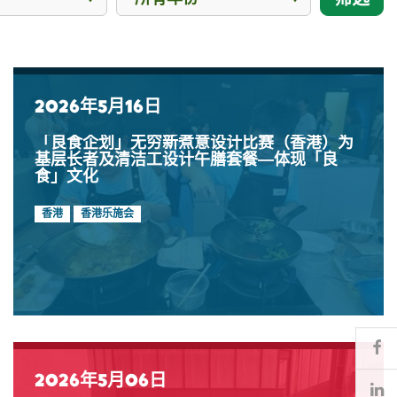
2026年5月16日
「良食企划」无穷新煮意设计比赛（香港）为
基层长者及清洁工设计午膳套餐—体现「良
食」文化
香港
香港乐施会
Fa
2026年5月06日
Li