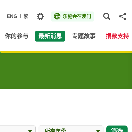
主题
ENG
繁
乐施会在澳门
打开网
分
你的参与
最新消息
专题故事
捐款支持
年份
筛选
所有年份