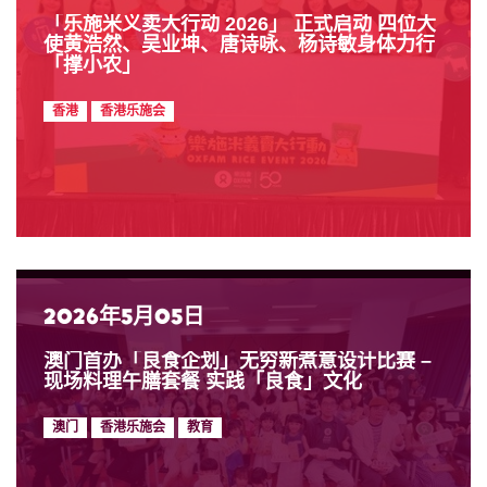
「乐施米义卖大行动 2026」 正式启动 四位大
使黄浩然、吴业坤、唐诗咏、杨诗敏身体力行
「撑小农」
香港
香港乐施会
2026年5月05日
澳门首办「良食企划」无穷新煮意设计比赛 –
现场料理午膳套餐 实践「良食」文化
澳门
香港乐施会
教育