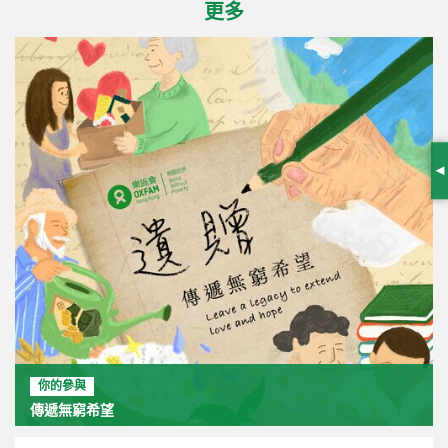
更多
S
你的參與
傳遞無窮希望