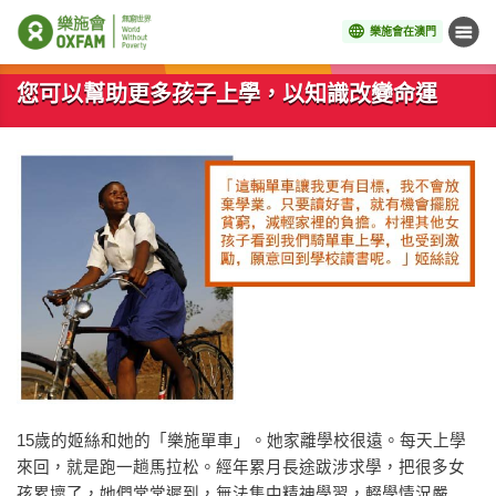
樂施會在澳門
目錄
開始主要內容
您可以幫助更多孩子上學，以知識改變命運
15歲的姬絲和她的「樂施單車」。她家離學校很遠。每天上學
來回，就是跑一趟馬拉松。經年累月長途跋涉求學，把很多女
孩累壞了，她們常常遲到，無法集中精神學習，輟學情況嚴