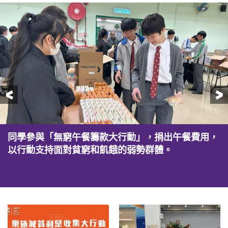
前一頁
同學參與「無窮午餐籌款大行動」，捐出午餐費用，
同學踴躍捐出新年利是，幫助貧困孩子以知識改變命
組織學生成為「樂施米校園大使」，於校園內自置米
組織學生成為「樂施米校園大使」，於校園內自置米
學校自組貧富宴的籌款活動。學生分別體驗貧窮人及
學校自發舉辦賣物會，所籌得的款項捐助給樂施會，
學校舉行校園嘉年華並設置籌款攤位，以行動支持貧
以行動支持面對貧窮和飢餓的弱勢群體。
運。
檔義賣，讓同學關注氣候變化與貧窮的關係。
檔義賣，讓同學關注氣候變化與貧窮的關係。
富有人用膳，感受當中的貧富不均，了解及反思資源
支持香港及世界各地的扶貧項目。
困家庭及弱勢社群，關心世界貧窮問題。
分配與貧窮的問題。