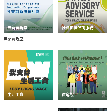
無窮實現室
社會影響諮詢服務
無窮實現室
生活工資
貧窮說