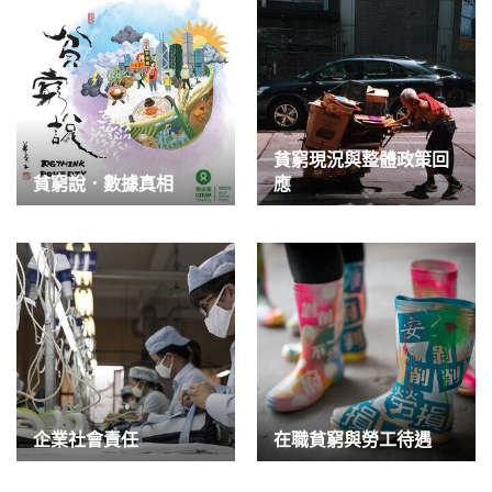
貧窮現況與整體政策回
貧窮說．數據真相
應
企業社會責任
在職貧窮與勞工待遇