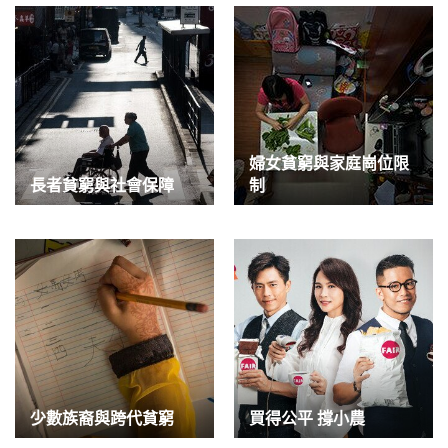
婦女貧窮與家庭崗位限
長者貧窮與社會保障
制
少數族裔與跨代貧窮
買得公平 撐小農