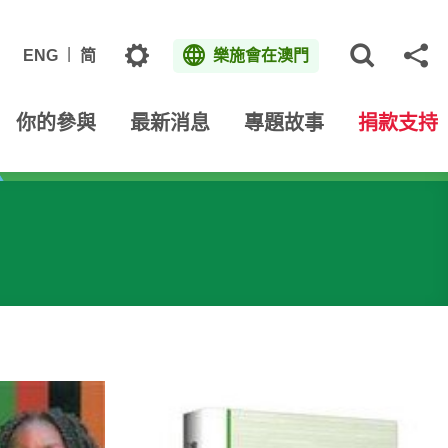
主題
ENG
简
樂施會在澳門
打開網
分
你的參與
最新消息
專題故事
捐款支持