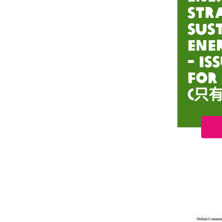
Str
Sus
Ene
- Is
for
(只