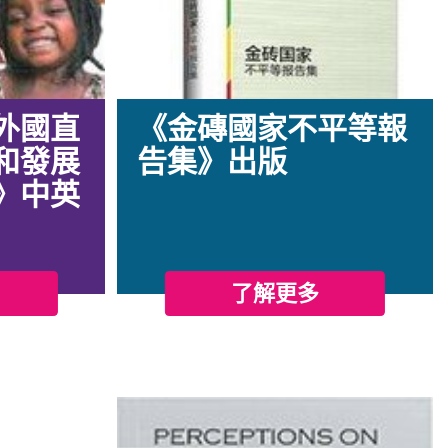
外國直
《金磚國家不平等報
和發展
告集》出版
》中英
了解更多