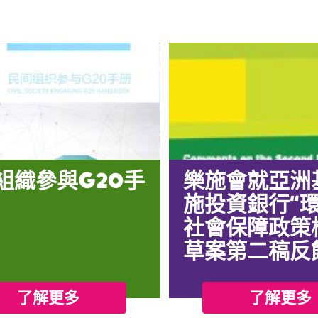
組織參與G20手
樂施會就亞洲
施投資銀行“
社會保障政策
草案第二稿反
了解更多
了解更多