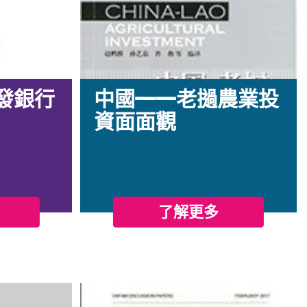
發銀行
中國——老撾農業投
資面面觀
了解更多