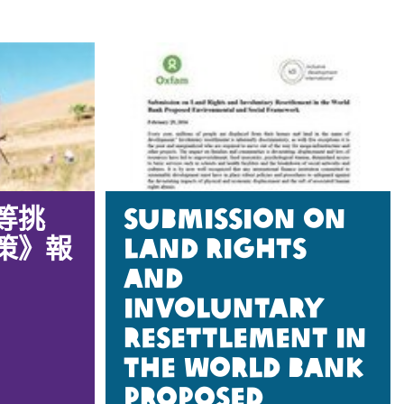
等挑
Submission on
策》報
Land Rights
and
Involuntary
Resettlement in
the World Bank
Proposed