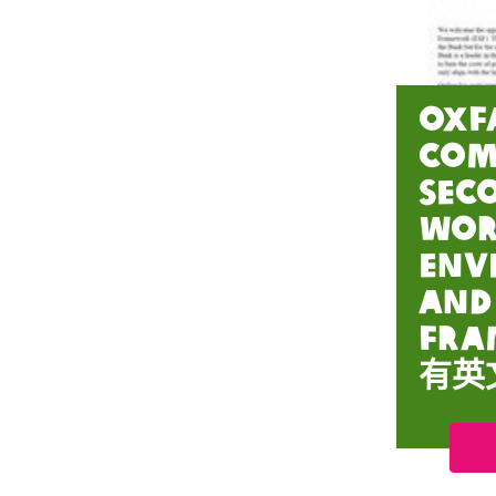
Oxf
Com
Sec
Wor
Env
and
Fra
有英