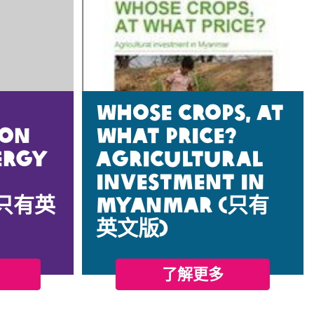
Whose Crops, At
 on
What Price?
ergy
Agricultural
investment in
(只有英
Myanmar (只有
英文版)
了解更多