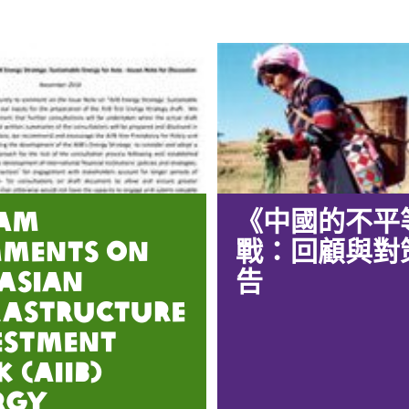
am
《中國的不平
ments on
戰：回顧與對
 Asian
告
rastructure
estment
 (AIIB)
rgy