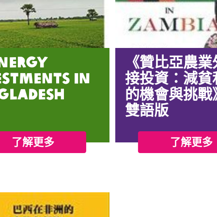
Energy
《贊比亞農業
estments in
接投資：減貧
gladesh
的機會與挑戰
雙語版
了解更多
了解更多