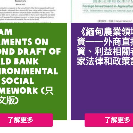
am
《緬甸農業領
ments on
資——外商直
ond Draft of
資、利益相關
ld Bank
家法律和政策
ironmental
 Social
mework (只
文版)
了解更多
了解更多