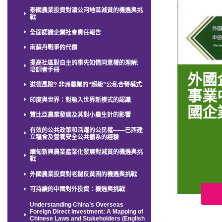
泰國農業投資對湄公河地區減貧的機遇與挑
戰
全面認識企業社會責任報告
南蘇丹戰爭的代價
提高社區對自主的事先知情同意權的理解:
培訓者手冊
外國
道德風險? 非洲農業的“超級”公私合營模式
事業
印度與世界：對融入世界新模式的認識
國企
贊比亞農業發展及其對小農生計的影響
有效的公共政策和活躍的公民權——巴西建
立糧食及營養安全公共體系的經驗
緬甸新興農業產業化發展對減貧的機遇與挑
戰
外國農業投資對老撾反貧困的機遇與挑戰
可持續的中國對外投資：機遇與挑戰
Understanding China’s Overseas
Foreign Direct Investment: A Mapping of
Chinese Laws and Stakeholders (English