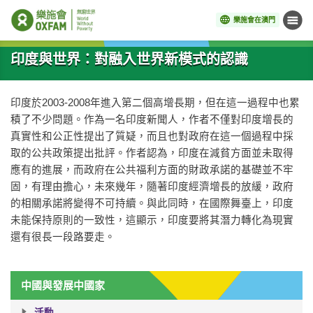
樂施會在澳門
目錄
開始主要內容
印度與世界：對融入世界新模式的認識
印度於2003-2008年進入第二個高增長期，但在這一過程中也累
積了不少問題。作為一名印度新聞人，作者不僅對印度增長的
真實性和公正性提出了質疑，而且也對政府在這一個過程中採
取的公共政策提出批評。作者認為，印度在減貧方面並未取得
應有的進展，而政府在公共福利方面的財政承諾的基礎並不牢
固，有理由擔心，未來幾年，隨著印度經濟增長的放緩，政府
的相關承諾將變得不可持續。與此同時，在國際舞臺上，印度
未能保持原則的一致性，這顯示，印度要將其潛力轉化為現實
還有很長一段路要走。
中國與發展中國家
活動