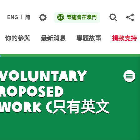
主題
ENG
简
樂施會在澳門
打開網
分
你的參與
最新消息
專題故事
捐款支持
nvoluntary
Proposed
mework (只有英文