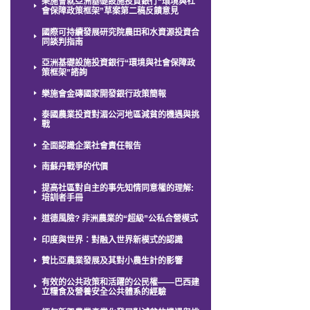
樂施會就亞洲基礎設施投資銀行“環境與社
會保障政策框架”草案第二稿反饋意見
國際可持續發展研究院農田和水資源投資合
同談判指南
亞洲基礎設施投資銀行“環境與社會保障政
策框架”諮詢
樂施會金磚國家開發銀行政策簡報
泰國農業投資對湄公河地區減貧的機遇與挑
戰
全面認識企業社會責任報告
南蘇丹戰爭的代價
提高社區對自主的事先知情同意權的理解:
培訓者手冊
道德風險? 非洲農業的“超級”公私合營模式
印度與世界：對融入世界新模式的認識
贊比亞農業發展及其對小農生計的影響
有效的公共政策和活躍的公民權——巴西建
立糧食及營養安全公共體系的經驗