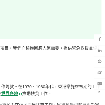
Fa
展項目，我們亦積極回應人道需要，提供緊急救援並協助
Li
Pi
微
電
籌款。在1970、1980年代，香港樂施會初期的工作
在
世界各地
推動扶貧工作。
Hid