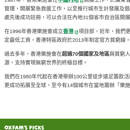
1987年，香港樂施會在
中國內地
開展工作，於廣東省
管理，開展緊急救援工作，以至推行城市生計發展及倡
處先後成功註冊，可以合法在內地31個省市自治區開
在1996年香港樂施會成立
香港
項目部，近年，我們更
定最低工資，香港特區政府於2013年制定官方貧窮線。
過去多年，香港樂施會在
超過70個國家及地區
與貧窮人
源，支持實現無窮世界的終極目標。
我們在1980年代起在香港舉辦100公里徒步遠足籌款活
更成功拓展至全球，至今有14個城市在當地籌辦「樂
Oxfam’s Picks