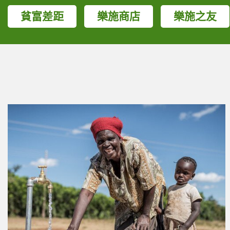
貧富差距
樂施商店
樂施之友