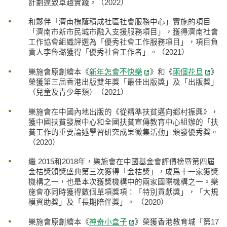
計劃達致卓越實踐。（2022）
和夥伴「濟南槐蔭積成社區社會服務中心」實施的項目
「濟南市新市民城市融入支援服務項目」，獲得濟南社會
工作協會組織評選為「優秀社會工作服務項目」，項目負
責人李魯璐獲得「優秀社會工作者」。（2021）
樂施會原創繪本《
新年怎會不快樂
》和《
兩個花旦
》
榮獲第三屆香港出版雙年獎「最佳出版獎」及「出版獎」
（兒童及青少年類）（2021）
樂施會在中國內地出版的《從精準扶貧邁向鄉村振興》，
獲中國扶貧發展中心和全國扶貧宣傳教育中心組辦的「扶
貧工作的重要論述學習研究成果徵集活動」頒發優秀獎。
（2020）
繼 2015和2018年，樂施會在中國基金會評價榜暨第四屆
金桔獎頒獎盛典第三次獲得「金桔獎」，成爲十一家獲獎
機構之一，也是本次獲獎機構中的兩家國際機構之一。樂
施會亦同時獲得數個單項獎項：「特別貢獻獎」，「大規
模資助獎」及「長期陪伴獎」。 （2020）
樂施會原創繪本《
神奇小盒子
》榮獲香港教育城「第17