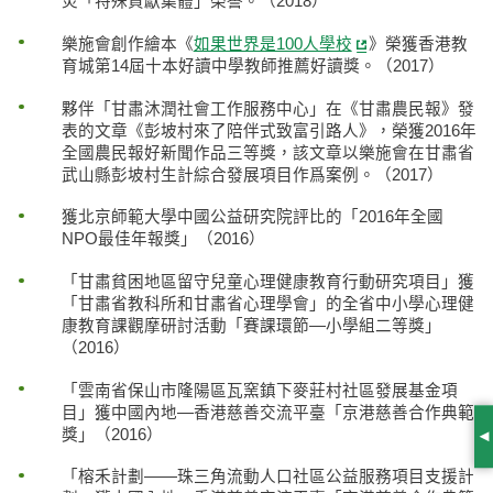
災「特殊貢獻集體」榮譽。（2018）
樂施會創作繪本《
如果世界是100人學校
》榮獲香港教
育城第14屆十本好讀中學教師推薦好讀獎。（2017）
夥伴「甘肅沐潤社會工作服務中心」在《甘肅農民報》發
表的文章《彭坡村來了陪伴式致富引路人》，榮獲2016年
全國農民報好新聞作品三等獎，該文章以樂施會在甘肅省
武山縣彭坡村生計綜合發展項目作爲案例。（2017）
獲北京師範大學中國公益研究院評比的「2016年全國
NPO最佳年報獎」（2016）
「甘肅貧困地區留守兒童心理健康教育行動研究項目」獲
「甘肅省教科所和甘肅省心理學會」的全省中小學心理健
康教育課觀摩研討活動「賽課環節—小學組二等獎」
（2016）
「雲南省保山市隆陽區瓦窯鎮下麥莊村社區發展基金項
目」獲中國內地—香港慈善交流平臺「京港慈善合作典範
獎」（2016）
S
「榕禾計劃——珠三角流動人口社區公益服務項目支援計