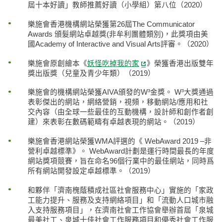
屆十本好讀」教師推薦好讀（小學組）第八位（2020）
樂施會香港機構網站榮獲第26屆The Communicator
Awards 頒髮網站卓越獎(非牟利團體類別)，此獎項由美
國Academy of Interactive and Visual Arts評審。（2020）
樂施會原創繪本《
妖怪吃掉我的家
》榮獲香港出版雙年
獎出版獎（兒童及青少年類）（2019）
樂施會的機構網站榮獲AIVA頒發的W³金獎。 W³大獎通過
表彰傑出的網站，網絡營銷，視頻，移動網站/應用和社
交內容（由全球一些最佳的互動機構，設計師和創作者創
建）來表彰在數碼範疇有卓越表現的網站。（2019）
樂施會香港網站榮獲WMA評選的《 WebAward 2019 –非
營利卓越標準》。 WebAward計劃是運行時間最長的年度
網站獎項競賽，旨在命名96個行業中的最佳網站，同時爲
所有網站開發設定卓越標準。（2019）
和夥伴「濟南槐蔭積成社區社會服務中心」實施的「家政
工能力提升、服務及支持網絡項目」和「流動人口城市融
入支持服務項目」，在濟南社會工作協會舉辦首屆「泉城
最美社工、泉城十佳社會工作服務項目和優秀社會工作服