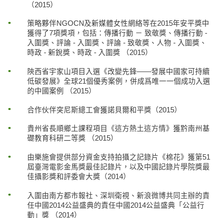
（2015）
策略夥伴NGOCN及新媒體女性網絡等在2015年安平獎中
獲得了7項獎項，包括：傳播行動 － 致敬獎、傳播行動 -
入圍獎、評論 - 入圍獎、評論 - 致敬獎、人物 - 入圍獎、
時政 - 新銳獎、時政 - 入圍獎 （2015）
陝西省宇家山項目入選《改變先鋒——發展中國家可持續
低碳發展》全球21個優秀案例，併成爲唯一一個成功入選
的中國案例 （2015）
合作伙伴突尼斯總工會獲諾貝爾和平獎（2015）
貴州省長順鄉土課程項目《這方熱土這方情》獲黔南州基
礎教育科研二等獎 （2015）
由樂施會提供部分資金支持拍攝之記錄片《棉花》獲第51
屆臺灣電影金馬獎最佳記錄片，以及中國記錄片學院獎最
佳攝影獎和評委會大獎（2014）
入圍由南方都市報社、深圳衛視、新浪微博共同主辦的責
任中國2014公益盛典的責任中國2014公益盛典「公益行
動」獎 （2014）