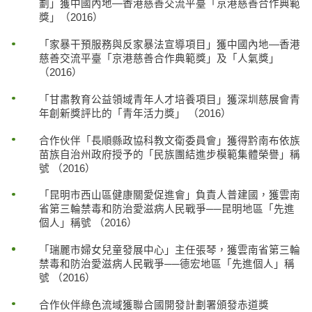
劃」獲中國內地—香港慈善交流平臺「京港慈善合作典範
獎」（2016）
「家暴干預服務與反家暴法宣導項目」獲中國內地—香港
慈善交流平臺「京港慈善合作典範獎」及「人氣獎」
（2016）
「甘肅教育公益領域青年人才培養項目」獲深圳慈展會青
年創新獎評比的「青年活力獎」 （2016）
合作伙伴「長順縣政協科教文衛委員會」獲得黔南布依族
苗族自治州政府授予的「民族團結進步模範集體榮譽」稱
號 （2016）
「昆明市西山區健康關愛促進會」負責人普建國，獲雲南
省第三輪禁毒和防治愛滋病人民戰爭──昆明地區「先進
個人」稱號 （2016）
「瑞麗市婦女兒童發展中心」主任張琴，獲雲南省第三輪
禁毒和防治愛滋病人民戰爭──德宏地區「先進個人」稱
號 （2016）
合作伙伴綠色流域獲聯合國開發計劃署頒發赤道獎