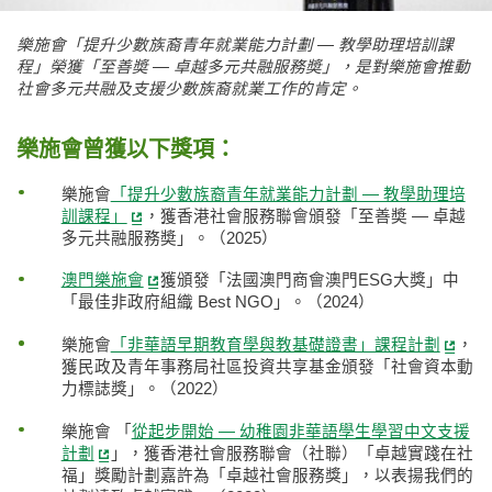
樂施會「提升少數族裔青年就業能力計劃 — 教學助理培訓課
程」榮獲「至善奬 — 卓越多元共融服務奬」，是對樂施會推動
社會多元共融及支援少數族裔就業工作的肯定。
樂施會曾獲以下獎項：
樂施會
「提升少數族裔青年就業能力計劃 — 教學助理培
訓課程」
，獲香港社會服務聯會頒發「至善奬 — 卓越
多元共融服務奬」。（2025）
澳門樂施會
獲頒發「法國澳門商會澳門ESG大獎」中
「最佳非政府組織 Best NGO」。（2024）
樂施會
「非華語早期教育學與教基礎證書」課程計劃
，
獲民政及青年事務局社區投資共享基金頒發「社會資本動
力標誌獎」。（2022）
樂施會 「
從起步開始 — 幼稚園非華語學生學習中文支援
計劃
」，獲香港社會服務聯會（社聯）「卓越實踐在社
福」獎勵計劃嘉許為「卓越社會服務獎」，以表揚我們的