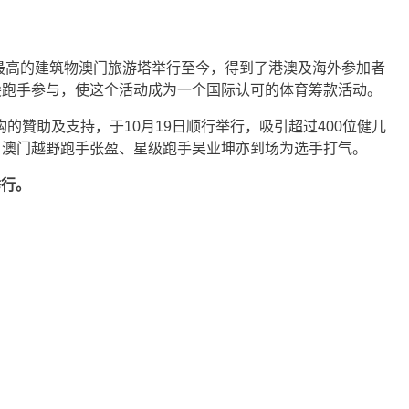
门最高的建筑物澳门旅游塔举行至今，得到了港澳及海外参加者
尖跑手参与，使这个活动成为一个国际认可的体育筹款活动。
构的贊助及支持，于10月19日顺行举行，吸引超过400位健儿
、澳门越野跑手张盈、星级跑手吴业坤亦到场为选手打气。
举行。