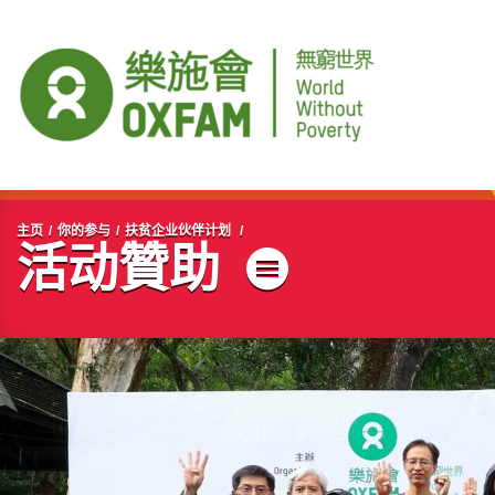
开始主要内容
主页
你的参与
扶贫企业伙伴计划
活动贊助
菜单