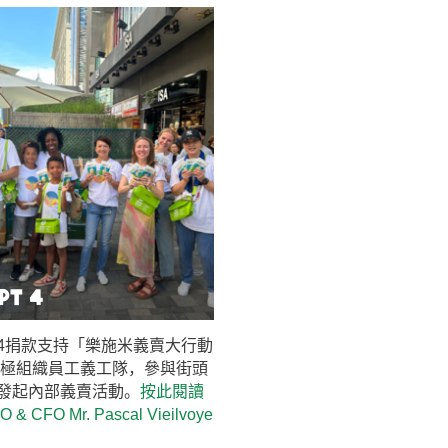
pt 4
pt 4捐款支持「樂施米義賣大行動
更積極組織員工義工隊，參與街頭
發起內部義賣活動。
按此閱讀
O & CFO Mr. Pascal Vieilvoye