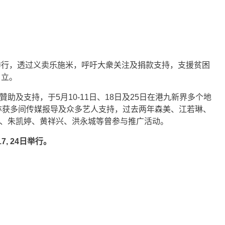
举行，透过义卖乐施米，呼吁大衆关注及捐款支持，支援贫困
自立。
贊助及支持，于5月10-11日、18日及25日在港九新界多个地
亦获多间传媒报导及众多艺人支持，过去两年森美、江若琳、
盈、朱凯婷、黄祥兴、洪永城等曾参与推广活动。
7, 24日举行。