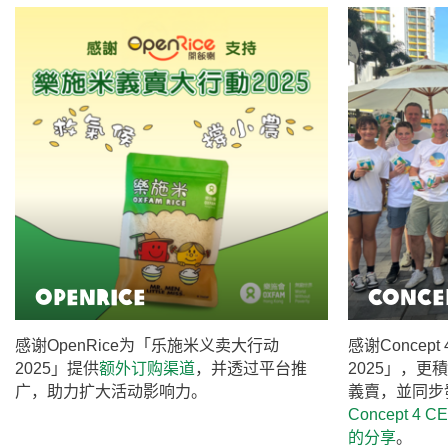
Openrice
Conce
感谢OpenRice为「乐施米义卖大行动
感谢Conce
2025」提供
额外订购渠道
，并透过平台推
2025」，
广，助力扩大活动影响力。
義賣，並同步
Concept 4 CE
的分享
。