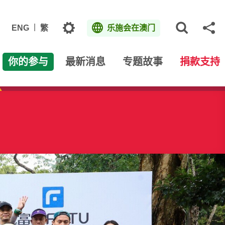
主题
ENG
繁
乐施会在澳门
打开网
分
你的参与
最新消息
专题故事
捐款支持