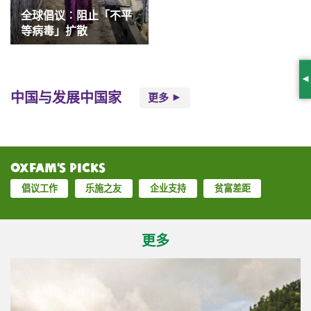
全球倡议︰阻止「不平
等病毒」扩散
S
中国与发展中国家
更多
Oxfam’s Picks
倡议工作
乐施之友
企业支持
贫富差距
更多