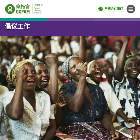
乐施会在澳门
菜单
开始主要内容
倡议工作