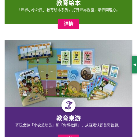
教育绘本
「世界小小公民」教育绘本系列，打开世界视窗，培养同理心。
详情
S
教育桌游
齐玩桌游「小农总动员」和「你想社区」，从游戏认识贫穷议题。