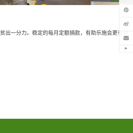
Pi
微
扶贫出一分力。稳定的每月定额捐款，有助乐施会更有效
电
Hid