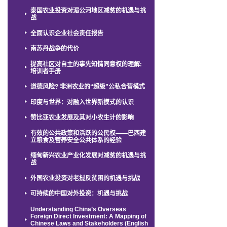
泰国农业投资对湄公河地区减贫的机遇与挑
战
全面认识企业社会责任报告
南苏丹战争的代价
提高社区对自主的事先知情同意权的理解:
培训者手册
道德风险? 非洲农业的“超级”公私合营模式
印度与世界：对融入世界新模式的认识
赞比亚农业发展及其对小农生计的影响
有效的公共政策和活跃的公民权——巴西建
立粮食及营养安全公共体系的经验
缅甸新兴农业产业化发展对减贫的机遇与挑
战
外国农业投资对老挝反贫困的机遇与挑战
可持续的中国对外投资：机遇与挑战
Understanding China’s Overseas
Foreign Direct Investment: A Mapping of
Chinese Laws and Stakeholders (English