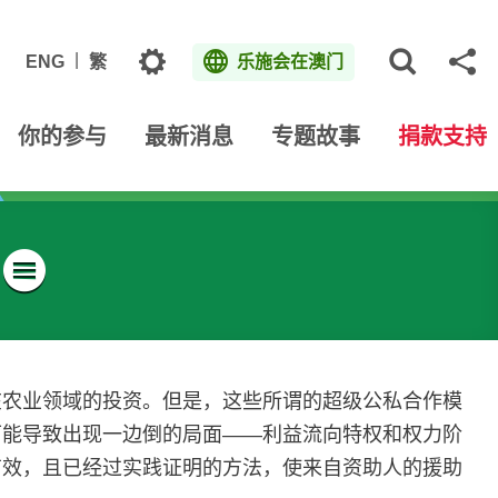
主题
ENG
繁
乐施会在澳门
打开网
分
你的参与
最新消息
专题故事
捐款支持
菜单
在农业领域的投资。但是，这些所谓的超级公私合作模
可能导致出现一边倒的局面——利益流向特权和权力阶
有效，且已经过实践证明的方法，使来自资助人的援助