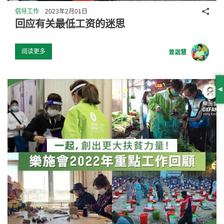
分享
倡导工作
2023年2月01日
回应有关最低工资的迷思
阅读更多
曾迦慧
S