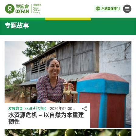
乐施会在澳门
菜单
开始主要内容
专题故事
分享
发展教育, 亚洲其他地区
2026年6月30日
水资源危机 – 以自然为本重建
韧性