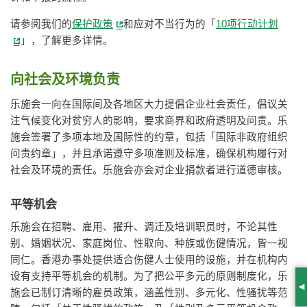
请参阅我们的
保护政策
和应对不当行为的「
10项行动计划
」，了解更多详情。
向社会及环境负责
乐施会一向在国际间及各地区大力提倡企业社会责任，倡议关
注气候变化对贫穷人的影响，要求商界和政府透明及问责。乐
施会签署了多项本地及国际性的约章，包括「国际非政府组织
问责约章」，并且承诺遵守多项准则及标准，确保机构履行对
社会及环境的责任。乐施会亦会对企业捐款者进行道德审核。
平等机会
乐施会在招聘、雇用、擢升、调迁及培训职员时，不论其性
别、婚姻状况、家庭岗位、性取向、种族或伤健情况，皆一视
同仁。香港办事处提供适合伤健人士使用的设施，并在机构内
设有支持平等机会的机制。为了把公平多元的原则制度化，乐
S
施会已制订清晰的雇员政策，涵盖性别、多元化、性骚扰等范