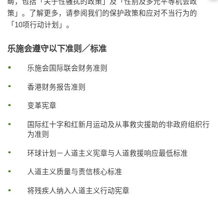
畴，包括「关于性骚扰的政策」及「性别及多元平等机会政
策」。了解更多，请参阅我们的保护政策和应对不当行为的
「10项行动计划」。
乐施会遵守以下准则／标准
乐施会国际联会财务准则
香港财务报告准则
变革宪章
国际红十字和红新月运动及从事救灾援助的非政府组织行
为准则
环球计划－人道主义宪章与人道救援响应最低标准
人道主义质量与责信核心标准
将残疾人纳入人道主义行动宪章