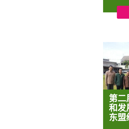
第二
和发
东盟