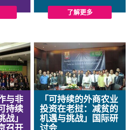
了解更多
作与非
「可持续的外商农业
可持续
投资在老挝：减贫的
挑战」
机遇与挑战」国际研
京召开
讨会