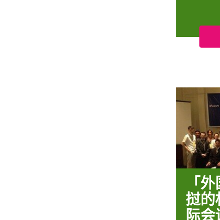
「外
挝的
际会