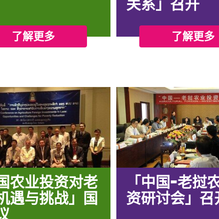
关系」召开
了解更多
了解更多
国农业投资对老
「中国-老挝
机遇与挑战」国
资研讨会」召
议