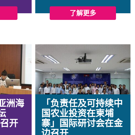
了解更多
亚洲海
「负责任及可持续中
坛
国农业投资在柬埔
港召开
寨」国际研讨会在金
边召开