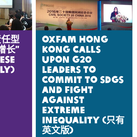
责任型
Oxfam Hong
增长”
Kong calls
ese
upon G20
ly)
leaders to
commit to SDGs
and fight
against
extreme
inequality (只有
英文版)