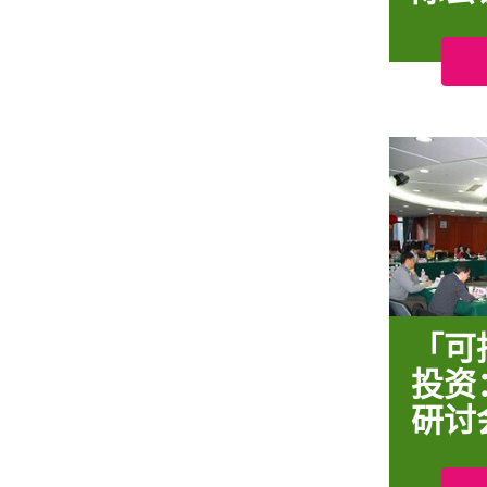
「可
投资
研讨