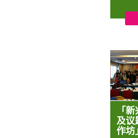
「新
及议
作坊