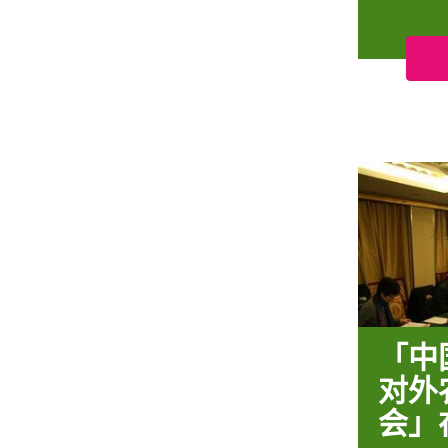
「中
对外
会」