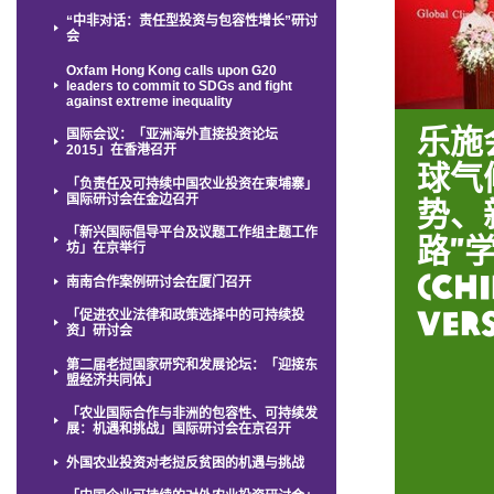
“中非对话：责任型投资与包容性增长”研讨
会
Oxfam Hong Kong calls upon G20
leaders to commit to SDGs and fight
against extreme inequality
乐施
国际会议：「亚洲海外直接投资论坛
2015」在香港召开
球气
「负责任及可持续中国农业投资在柬埔寨」
国际研讨会在金边召开
势、
「新兴国际倡导平台及议题工作组主题工作
路”
坊」在京举行
(Ch
南南合作案例研讨会在厦门召开
Ver
「促进农业法律和政策选择中的可持续投
资」研讨会
第二届老挝国家研究和发展论坛：「迎接东
盟经济共同体」
「农业国际合作与非洲的包容性、可持续发
展：机遇和挑战」国际研讨会在京召开
外国农业投资对老挝反贫困的机遇与挑战