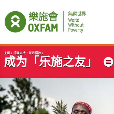
开始主要内容
主页
捐款支持
每月捐款
成为「乐施之友」