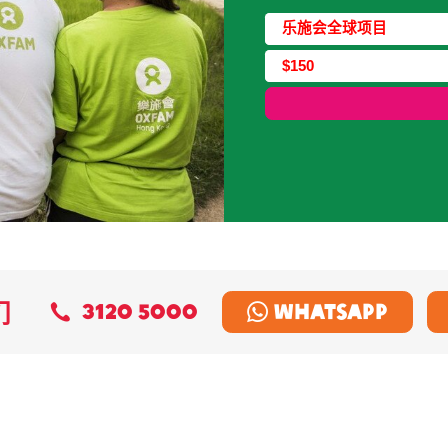
捐款类型
乐施会全球项目
捐款金额
$150
们
3120 5000
Whatsapp