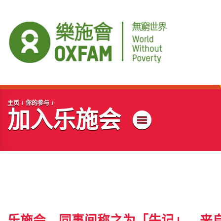
开始主要内容
主页
你的参与
加入乐施会
菜单
乐施会，同事间称之为「牛记」，来自英