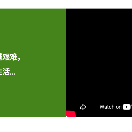
越艰难，
，
生活…