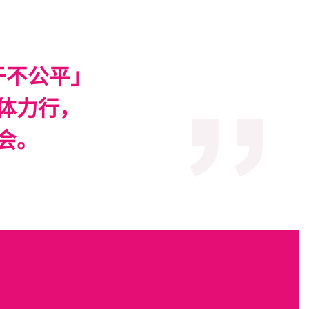
于不公平」
体力行，
会。