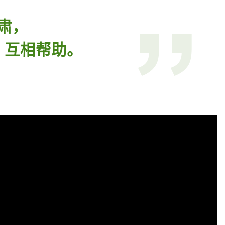
肃，
，互相帮助。