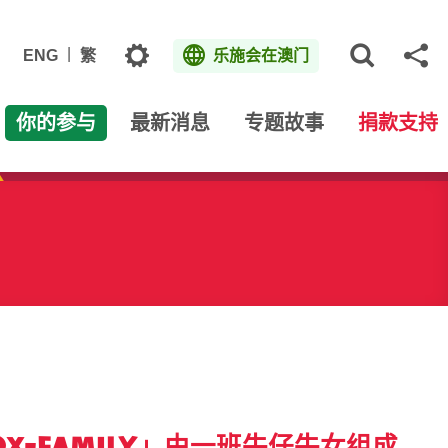
主题
ENG
繁
乐施会在澳门
打开网
分
你的参与
最新消息
专题故事
捐款支持
-family」由一班牛仔牛女组成，