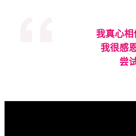
我真心相
我很感
尝