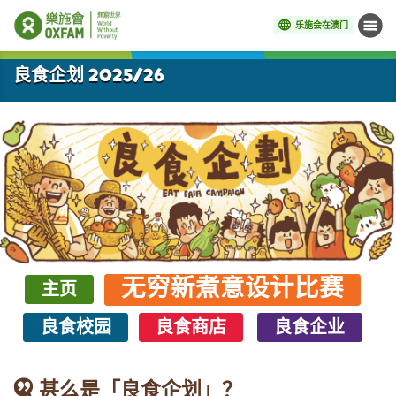
乐施会在澳门
菜单
开始主要内容
良食企划 2025/26
无穷新煮意设计比赛
主页
良食校园
良食商店
良食企业
甚么是「良食企划」？