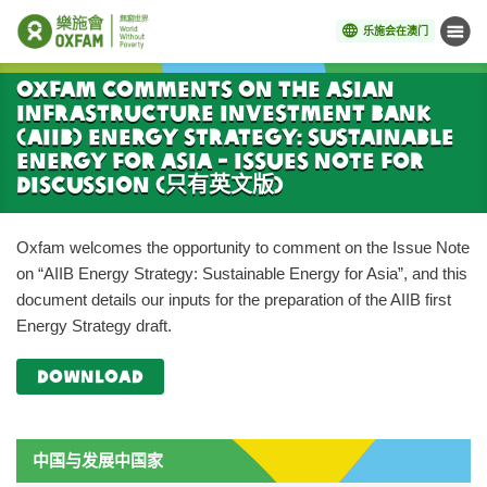
乐施会在澳门
菜单
开始主要内容
Oxfam comments on the Asian
Infrastructure Investment Bank
(AIIB) Energy Strategy: Sustainable
Energy for Asia - Issues Note for
Discussion (只有英文版)
Oxfam welcomes the opportunity to comment on the Issue Note
on “AIIB Energy Strategy: Sustainable Energy for Asia”, and this
document details our inputs for the preparation of the AIIB first
Energy Strategy draft.
download
中国与发展中国家