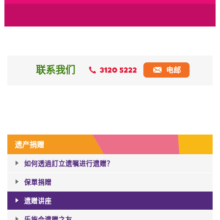
联系我们
3120 5222
电邮
遗产捐赠
如何透過訂立遗嘱进行遗赠？​
保單捐贈
遗赠讲座
乐施会遗赠之友