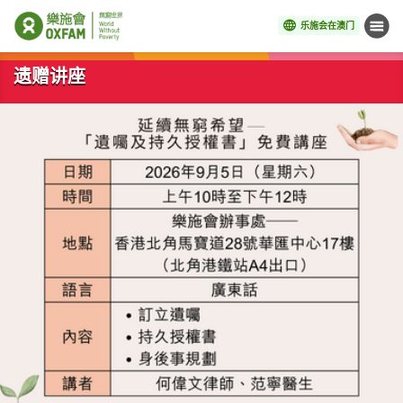
乐施会在澳门
菜单
开始主要内容
遗赠讲座