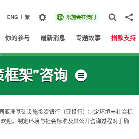
主题
ENG
繁
乐施会在澳门
打开网
分
你的参与
最新消息
专题故事
捐款支持
框架”咨询
菜单
赞同亚洲基础设施投资银行（亚投行）制定环境与社会标
示欢迎。制定环境与社会标准及其公开咨询过程对于确