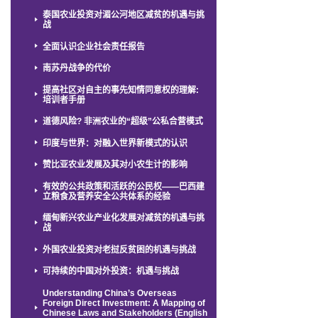
泰国农业投资对湄公河地区减贫的机遇与挑
战
全面认识企业社会责任报告
南苏丹战争的代价
提高社区对自主的事先知情同意权的理解:
培训者手册
道德风险? 非洲农业的“超级”公私合营模式
印度与世界：对融入世界新模式的认识
赞比亚农业发展及其对小农生计的影响
有效的公共政策和活跃的公民权——巴西建
立粮食及营养安全公共体系的经验
缅甸新兴农业产业化发展对减贫的机遇与挑
战
外国农业投资对老挝反贫困的机遇与挑战
可持续的中国对外投资：机遇与挑战
Understanding China’s Overseas
Foreign Direct Investment: A Mapping of
Chinese Laws and Stakeholders (English