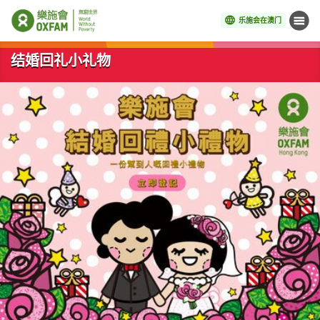
乐施会在澳门
菜单
开始主要内容
结婚回礼小礼物