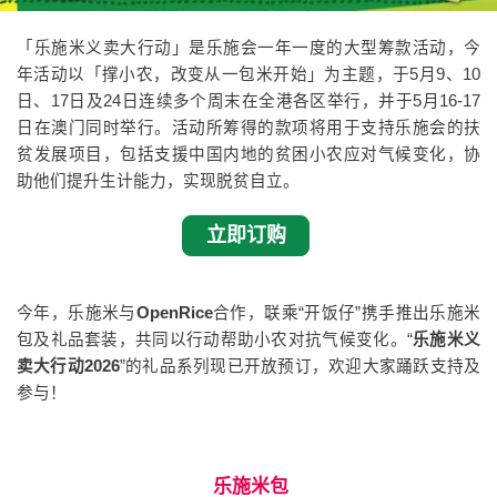
「乐施米义卖大行动」是乐施会一年一度的大型筹款活动，今
年活动以「撑小农，改变从一包米开始」为主题，于5月9、10
日、17日及24日连续多个周末在全港各区举行，并于5月16-17
日在澳门同时举行。活动所筹得的款项将用于支持乐施会的扶
贫发展项目，包括支援中国内地的贫困小农应对气候变化，协
助他们提升生计能力，实现脱贫自立。
立即订购
今年，乐施米与
OpenRice
合作，联乘“开饭仔”携手推出乐施米
包及礼品套装，共同以行动帮助小农对抗气候变化。“
乐施米义
卖大行动2026
”的礼品系列现已开放预订，欢迎大家踊跃支持及
参与！
乐施米包