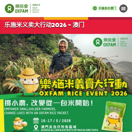
乐施会在澳门
菜单
开始主要内容
乐施米义卖大行动2026 - 澳门