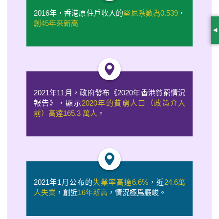
2016年，香港原住戶收入的
堅
尼系數為0.539
，
創45年來新高
S
2021年11月，政府發布《2020年香港貧窮情況
報告》，顯示
2020年的貧窮人口（政策介入
前）高逹165.3 萬人
。
2021年1月公布的
失業率高達6.6%
，近
24.6萬
人失業
，創近
16年新高
，情況極爲嚴峻。