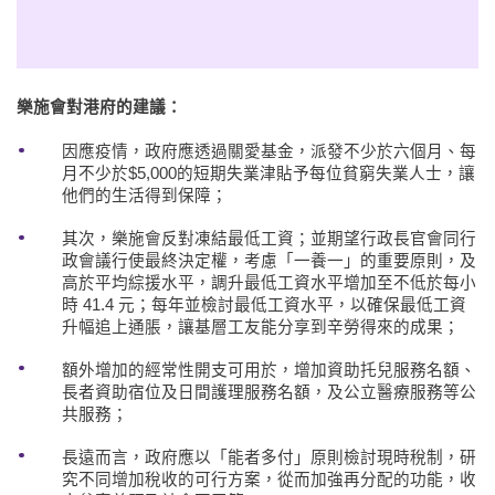
樂施會對港府的建議：
因應疫情，政府應透過關愛基金，派發不少於六個月、每
月不少於$5,000的短期失業津貼予每位貧窮失業人士，讓
他們的生活得到保障；
其次，樂施會反對凍結最低工資；並期望行政長官會同行
政會議行使最終決定權，考慮「一養一」的重要原則，及
高於平均綜援水平，調升最低工資水平增加至不低於每小
時 41.4 元；每年並檢討最低工資水平，以確保最低工資
升幅追上通脹，讓基層工友能分享到辛勞得來的成果；
額外增加的經常性開支可用於，增加資助托兒服務名額、
長者資助宿位及日間護理服務名額，及公立醫療服務等公
共服務；
長遠而言，政府應以「能者多付」原則檢討現時稅制，研
究不同增加稅收的可行方案，從而加強再分配的功能，收