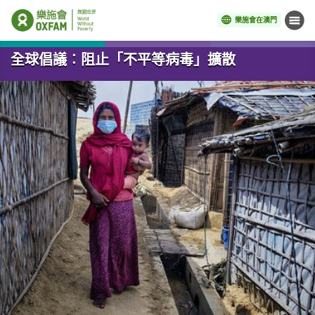
樂施會在澳門
目錄
開始主要內容
全球倡議︰阻止「不平等病毒」擴散