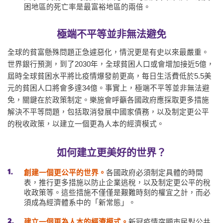
困地區的死亡率是最富裕地區的兩倍。
極端不平等並非無法避免
全球的貧富懸殊問題正急遽惡化，情況更是有史以來最嚴重。
世界銀行預測，到了2030年，全球貧困人口或會增加接近5億，
屆時全球貧困水平將比疫情爆發前更高，每日生活費低於5.5美
元的貧困人口將會多達34億。事實上，
極端不平等並非無法避
免，關鍵在於政策制定。
樂施會呼籲各國政府應採取更多措施
解決不平等問題，包括取消發展中國家債務，以及制定更公平
的稅收政策，以建立一個更為人本的經濟模式。
如何建立更美好的世界？
創建一個更公平的世界。
各國政府必須制定具體的時間
表，推行更多措施以防止企業逃稅，以及制定更公平的稅
收政策等。這些措施不僅僅是艱難時刻的權宜之計，而必
須成為經濟體系中的「新常態」。
建立一個更為人本的經濟模式。
新冠疫情突顯市民對公共