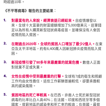
時超過10年。
《不平等病毒》報告的主要結果︰
對最富有的人來說，經濟衰退已經結束。
自疫情爆發以
來，全球十大富豪的財富總額增加了5,000億美元，這筆錢
足以為所有人購買新型冠狀病毒疫苗，並確保沒有人會因
疫情而陷入貧困。
在剛過去2020年，全球的貧困人口增加了最少2億人。
在東
亞及太平洋地區，約有6,400萬人因新冠肺炎疫情而陷入貧
困。
新冠疫情引發了90多年來最嚴重的就業危機。
數億人正面
對就業不足或失業。
女性在疫情中受到最嚴重的打擊。
全球有7成的衛生和照顧
工作均由女性擔任，這些工作薪酬普遍較低，卻要承擔較
高的感染風險。
貧困地區的死亡率較高。
在巴西，非裔人士死於新型冠狀
病毒的比率比白人高40%；在法國、印度和西班牙等多個
國家，貧窮地區的感染率和死亡率均較高；在英國，最貧