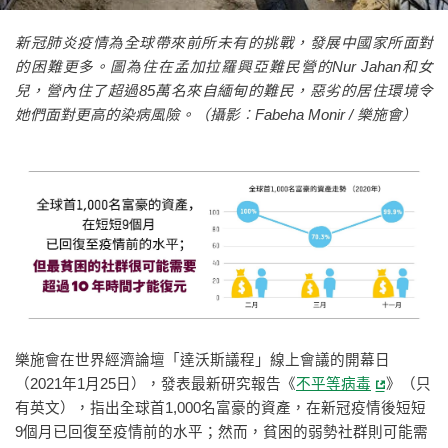
新冠肺炎疫情為全球帶來前所未有的挑戰，發展中國家所面對
的困難更多。圖為住在孟加拉羅興亞難民營的Nur Jahan和女
兒，營內住了超過85萬名來自緬甸的難民，惡劣的居住環境令
她們面對更高的染病風險。（攝影︰Fabeha Monir / 樂施會）
樂施會在世界經濟論壇「達沃斯議程」線上會議的開幕日
（2021年1月25日），發表最新研究報告《
不平等病毒
》（只
有英文），指出全球首1,000名富豪的資產，在新冠疫情後短短
9個月已回復至疫情前的水平；然而，貧困的弱勢社群則可能需