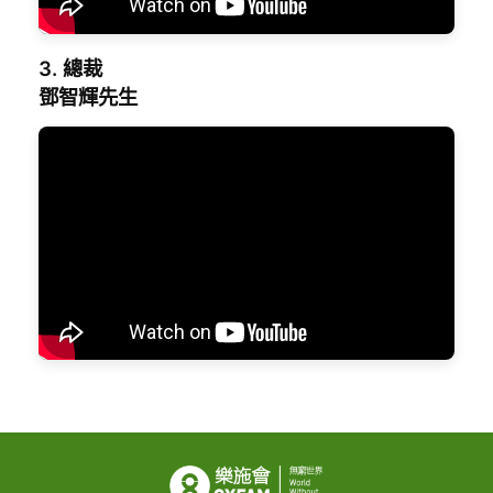
3. 總裁
鄧智輝先生