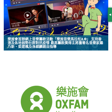
S
樂施會首辦網上音樂籌款活動「樂施音樂馬拉松2.0」 支持香
港及各地弱勢社群對抗疫情 最高籌款獎得主將獲著名音樂家羅
乃新、梁建楓及孫穎麟親自指導