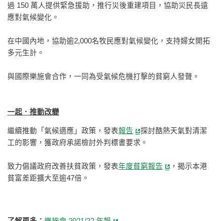
過 150 萬人提供緊急援助，推行災後重建項目，協助災民長遠
應對氣候變化。
在中國內地，協助逾2,000名牧民應對氣候變化，支持婦女開拓
多元生計。
與國際樂施會合作，一同為受氣候危機打擊的貧窮人發聲。
一起．推動改變
繼續推動「氣候適應」政策，發表
報告
探討酷熱天氣對清潔
工的影響，獲政府承諾檢討外判標書要求。
致力倡議政府改善扶貧政策，發表
年度貧窮報告
，揭示本港
貧富差距擴大至逾47倍。
了解更多：
樂施會 2021/22 年報