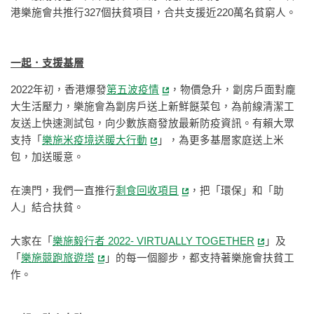
港樂施會共推行327個扶貧項目，合共支援近220萬名貧窮人。
一起．支援基層
2022年初，香港爆發
第五波疫情
，物價急升，劏房戶面對龐
大生活壓力，樂施會為劏房戶送上新鮮餸菜包，為前線清潔工
友送上快速測試包，向少數族裔發放最新防疫資訊。有賴大眾
支持「
樂施米疫境送暖大行動
」，為更多基層家庭送上米
包，加送暖意。
在澳門，我們一直推行
剩食回收項目
，把「環保」和「助
人」結合扶貧。
大家在「
樂施毅行者 2022- VIRTUALLY TOGETHER
」及
「
樂施競跑旅遊塔
」的每一個腳步，都支持著樂施會扶貧工
作。