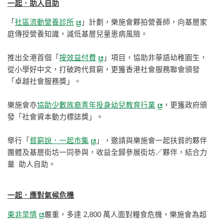
一起．助人自助
「
社區流動營養診所
」計劃，樂施會夥拍營養師，向基層家
庭傳授營養知識，減低基層兒童患病風險。
推出全港首個「
按效益付費
」項目，協助非華語幼稚園生，
從小學好中文，打破跨代貧窮，更獲香港社會服務聯會頒發
「卓越社會服務獎」。
樂施會亦
協助少數族裔青年投身幼兒教育行業
，更獲政府頒
發「社會資本動力標誌獎」。
舉行「
貧窮說．一起市集
」，邀請與樂施會一起扶貧的夥伴
團體及基層街坊一同參與，收益全歸參展街坊／夥伴，結合力
量 助人自助。
一起．應對氣候危機
東非旱情
嚴重，多達 2,800 萬人面對糧食危機，樂施會為超