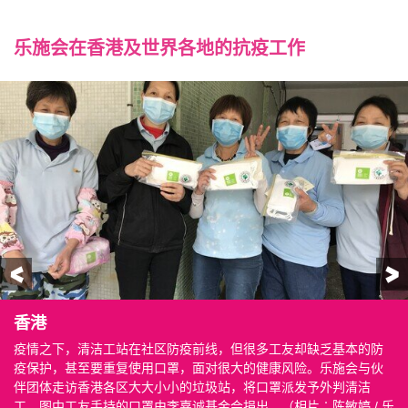
乐施会在香港及世界各地的抗疫工作
前一页
香港
香港
香港
香港
澳门
澳门
中国内地
中国内地
孟加拉
孟加拉
孟加拉
菲律宾
菲律宾
伊拉克
伊拉克
伊拉克
中非共和国
中非共和国
中非共和国
疫情之下，清洁工站在社区防疫前线，但很多工友却缺乏基本的防
当大家以为抗疫资讯无孔不入，却可能遗忘了一群缺乏资讯的长
大部分少数族裔清洁工的母语并非中文或英文，乐施会及伙伴团体
乐施会访问全港15区近150名外判清洁工，了解他们在疫情下的需要
在澳门，乐施会向基层家庭送上白米及防疫物资，以减轻他们的经
疫情下食品价格上升，变相增加了经济压力。我们因应部分家庭的
疫情之下，各类基层工种的前线工友受到严重的健康安全威胁。在
在贵州，我们发放防疫物资予当地的贫困农民。
在科克斯巴扎尔（Cox’s Bazar），乐施会向难民派发肥皂，协助他
工作人员在营内的公共空间留下标记，提醒并协助难民保持社交距
乐施会职员赶在超强台风「安攀」登陆前清理排污道上淤塞物，以
乐施会在偏远地区的社区会堂和杂货店，向难以接触外界资讯的村
村民在等候领取防疫单张及防疫用品包时，亦会保持社交距离。
乐施会与加拿大政府全球事务部合作，向伊拉克北部城市摩苏尔的
图为乐施会其中一个在摩苏尔的食物派发点。每个粮食包内有扁
在同样位于该国北部的另一个省份──萨拉赫丁省，乐施会向弱势家
乐施会在供水不足的地方设立水站，以协助民众保持个人卫生。技
图中的工作人员正将水喉接驳至供水箱，预计能够为接近5,000人提
在出水的位置，我们放置了水筒和肥皂，以防止水花四溅增加病毒
疫保护，甚至要重复使用口罩，面对很大的健康风险。乐施会与伙
者，他们未必上网、阅报甚至看电视，难以接收疫情资讯及健康知
以他们的母语制作宣传单张，协助他们提高公共卫生常识。（相片
和困难，并要求政府及外判清洁公司必须向工友提供足够的防疫装
济负担。受疫情影响，部分基层雇员被裁或被雇主要求放无薪假，
特别需要，与伙伴团体上门派发乐施米、由街市菜贩捐出之蔬菜及
湖南，我们向长沙、岳阳、常德三市逾4,600名清洁工人提供医用口
们保持双手清洁。这里收容了近百万名来自缅甸的罗兴亚难民。
离。（相片︰Fabeha Monir / 乐施会）
防大雨导致水浸，令营内的卫生情况恶化。（相片︰Fabeha Monir /
民派发防疫单张。（相片︰IDEALS）
（相片︰IDEALS）
医疗机构及弱势家庭分别提供保护衣及食物。（相片︰乐施会）
豆、白米、糖、植物油和面粉。在疫情期间，全球各地的性别暴力
庭派防疫及卫生用品。（相片︰乐施会）
术员会确保每个出水口至少相隔一米，让前来取水的村民能够保持
供清洁食水。（相片︰Aurelie Godet / 乐施会）
传播风险。（相片︰Aurelie Godet / 乐施会）
伴团体走访香港各区大大小小的垃圾站，将口罩派发予外判清洁
识。我们在派物资的同时，亦讲解正确使用口罩和洗手的方法。
︰陈敏婷 / 乐施会）
备。
生活捉襟见肘。（相片︰Pui Cheng Lei / 乐施会）
其他防疫物资。（相片︰Pui Cheng Lei / 乐施会）
罩和酒精喷雾，并且向他们传播个人卫生防护知识。（相片︰长沙
（相片︰Fabeha Monir / 乐施会）
乐施会）
个案有上升趋势，我们于是在每个粮食包内放入有关防治性别暴力
社交距离。
工。图中工友手持的口罩由李嘉诚基金会捐出。（相片︰陈敏婷 / 乐
（相片︰民社服务中心）
善行社会工作服务中心义工）
的单张，上面印有支援热线。