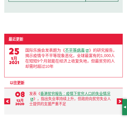
最近更新
25
国际乐施会发表题为《
不平等病毒
》的研究报告，
揭示疫情令不平等现象恶化，全球最富有的1,000人
1月
在短短9个月就能在经济上收复失地，但最贫穷的人
2021
却需时超过10年
以往更新
08
发表《
香港贫穷报告︰疫情下贫穷人口的失业情况
》，指出失业率持续上升，但政府向贫穷失业人
12月
前一页
后
2020
2
士提供的支援严重不足
S