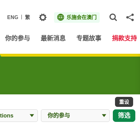
主题
ENG
繁
乐施会在澳门
打开网
分
你的参与
最新消息
专题故事
捐款支持
重设
所有Works
筛选
ions
你的参与