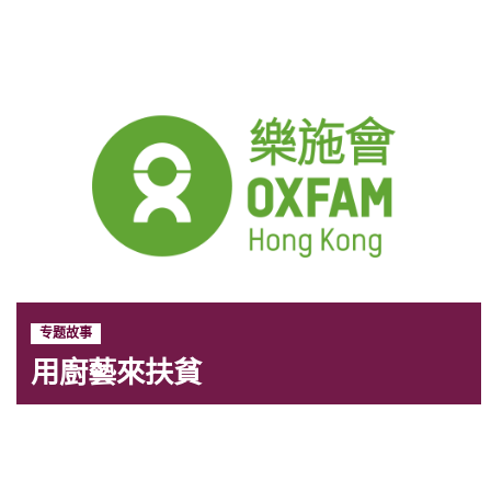
专题故事
用廚藝來扶貧