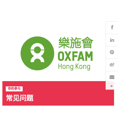
Fa
Li
Pi
微
电
Hid
你的参与
常见问题