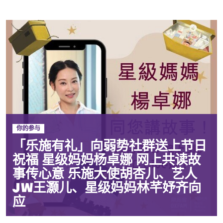
你的参与
「乐施有礼」向弱势社群送上节日
祝福 星级妈妈杨卓娜 网上共读故
事传心意 乐施大使胡杏儿、艺人
JW王灏儿、星级妈妈林芊妤齐向
应