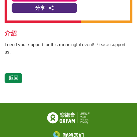
分享
介绍
I need your support for this meaningful event! Please support
us.
返回
联络我们