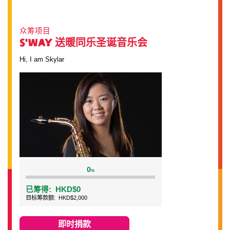
众筹项目
S'way 送暖同乐圣诞音乐会
Hi, I am Skylar
0
%
已筹得:
HKD$0
目标筹款额:
HKD$2,000
即时捐款