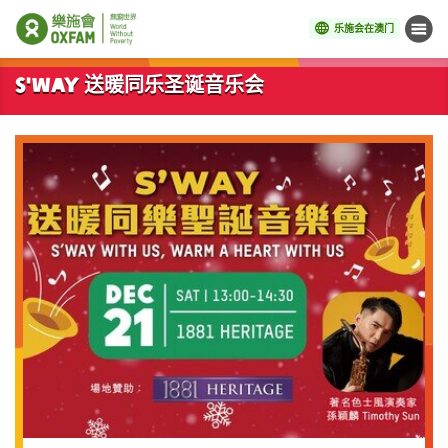
乐施会在澳门
菜单
开始主要内容
S'way 送暖同乐圣诞音乐会