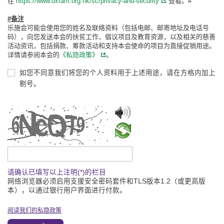
在
https://www.oxfam.org.hk/sc/privacy-and-security
查看。#
#备注
乐施会可能会使用您的姓名及联络资料（包括电邮、邮寄地址及电话号
码），向您发送本会的扶贫工作、倡议项目及教育资源，以及相关的慈善
活动资讯，包括捐款、筹款活动和支持本会使命的项目为直接促销用途。
详情请参阅本会的
《私隐政策》
。
如您不同意我们将您的个人资料用于上述用途，请在方格内加上
剔号。
请输入验证码
请确认已填写以上注明(*)的栏目
网络浏览器必须启用支援安全密码套件和TLS版本1.2（或更高版
本），以通过银行用户界面进行付款。
阅读我们的私隐政策