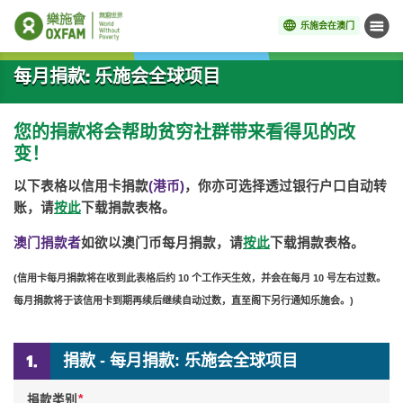
乐施会在澳门
菜单
开始主要内容
每月捐款: 乐施会全球项目
您的捐款将会帮助贫穷社群带来看得见的改
变！
以下表格以信用卡捐款
(港币)
，你亦可选择透过银行户口自动转
账，请
按此
下载捐款表格。
澳门捐款者
如欲以澳门币每月捐款，请
按此
下载捐款表格。
(信用卡每月捐款将在收到此表格后约 10 个工作天生效，并会在每月 10 号左右过数。
每月捐款将于该信用卡到期再续后继续自动过数，直至阁下另行通知乐施会。)
捐款 - 每月捐款: 乐施会全球项目
*
捐款类别